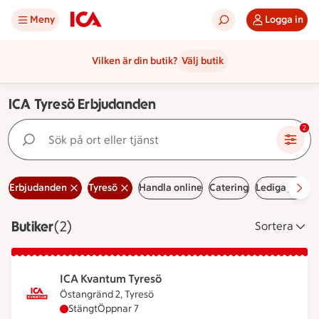
Meny
Logga in
Vilken är din butik?
Välj butik
ICA Tyresö Erbjudanden
Sök på ort eller tjänst
2
Erbjudanden
Tyresö
Handla online
Catering
Lediga jobb
Butiker
Visar 2 stycken
(2)
Sortera
ICA Kvantum Tyresö
Östangränd 2, Tyresö
ICA Kvantum Tyresö har stängt, öppnar klockan 7
Stängt
Öppnar 7