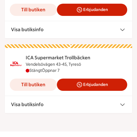
Till butiken
Erbjudanden
Visa butiksinfo
ICA Supermarket Trollbäcken
Vendelsövägen 43-45, Tyresö
ICA Supermarket Trollbäcken har stängt, öppnar k
Stängt
Öppnar 7
Till butiken
Erbjudanden
Visa butiksinfo