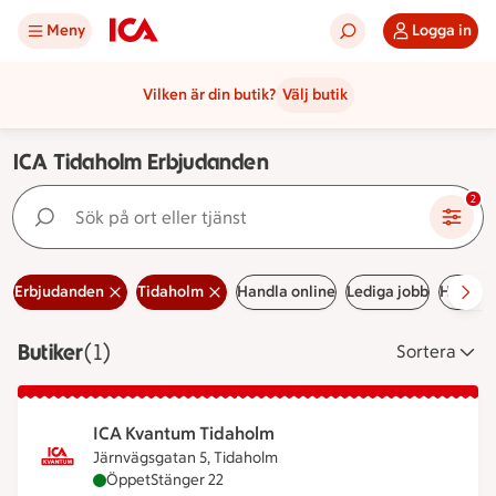
Meny
Logga in
Vilken är din butik?
Välj butik
ICA Tidaholm Erbjudanden
Sök på ort eller tjänst
2
Erbjudanden
Tidaholm
Handla online
Lediga jobb
Handla 
Butiker
Visar 1 stycken
(1)
Sortera
ICA Kvantum Tidaholm
Järnvägsgatan 5, Tidaholm
ICA Kvantum Tidaholm är öppen nu, stänger klock
Öppet
Stänger 22