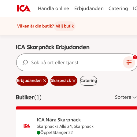
Handla online
Erbjudanden
Catering
I
Vilken är din butik?
Välj butik
ICA Skarpnäck Erbjudanden
Sök på ort eller tjänst
2
Erbjudanden
Skarpnäck
Catering
Butiker
Visar 1 stycken
(1)
Sortera
ICA Nära Skarpnäck
Skarpnäcks Allé 24, Skarpnäck
ICA Nära Skarpnäck är öppen nu, stänger klo
Öppet
Stänger 22