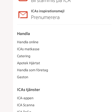
Bli stammis på ICA
ICAs inspirationsmejl
Prenumerera
Handla
Handla online
ICAs matkasse
Catering
Apotek Hjärtat
Handla som företag
Gaston
ICAs tjänster
ICA-appen
ICA Scanna