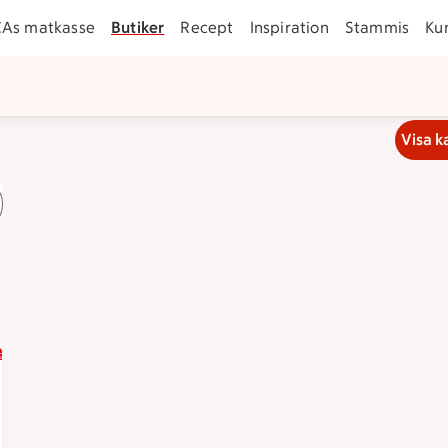
CAs matkasse
Butiker
Recept
Inspiration
Stammis
Ku
Visa k
ckan 22