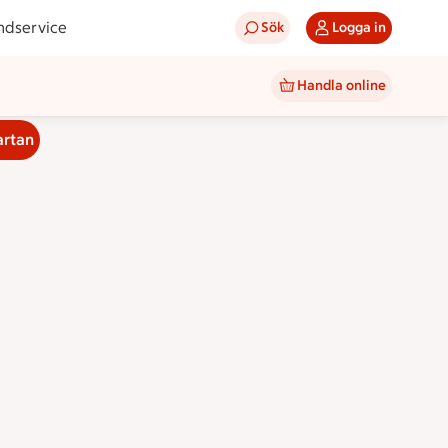
ndservice
Sök
Logga in
Handla online
artan