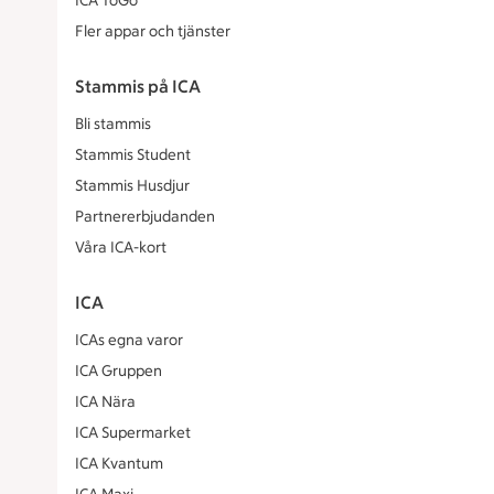
ICA ToGo
Fler appar och tjänster
Stammis på ICA
Bli stammis
Stammis Student
Stammis Husdjur
Partnererbjudanden
Våra ICA-kort
ICA
ICAs egna varor
ICA Gruppen
ICA Nära
ICA Supermarket
ICA Kvantum