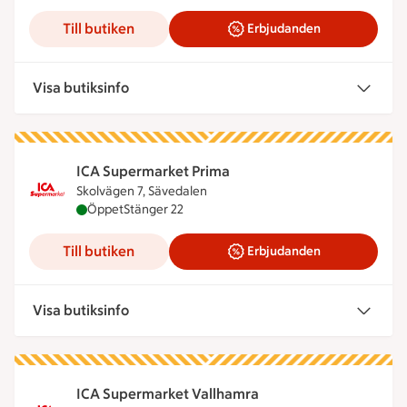
Till butiken
Erbjudanden
Visa butiksinfo
ICA Supermarket Prima
Skolvägen 7, Sävedalen
ICA Supermarket Prima är öppen nu, stänger kloc
Öppet
Stänger 22
Till butiken
Erbjudanden
Visa butiksinfo
ICA Supermarket Vallhamra