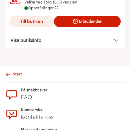
Vallhamra Torg 1B, Sävedalen
ICA Supermarket Vallhamra är öppen nu, stänger 
Öppet
Stänger 22
Till butiken
Erbjudanden
Visa butiksinfo
Start
Sidfot
Få snabbt svar
FAQ
Kundservice
Kontakta oss
Massa erbjudanden