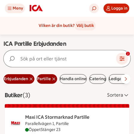
Meny
Logga in
Vilken är din butik?
Välj butik
ICA Partille Erbjudanden
Sök på ort eller tjänst
2
Erbjudanden
Partille
Handla online
Catering
Lediga jobb
Butiker
Visar 3 stycken
(3)
Sortera
Maxi ICA Stormarknad Partille
Parallellvägen 1, Partille
Maxi ICA Stormarknad Partille är öppen nu, stänge
Öppet
Stänger 23