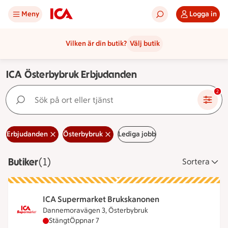
Meny
Logga in
Vilken är din butik?
Välj butik
ICA Österbybruk Erbjudanden
Sök på ort eller tjänst
2
Erbjudanden
Österbybruk
Lediga jobb
Butiker
Visar 1 stycken
(1)
Sortera
ICA Supermarket Brukskanonen
Dannemoravägen 3, Österbybruk
ICA Supermarket Brukskanonen har stängt, öppnar
Stängt
Öppnar 7