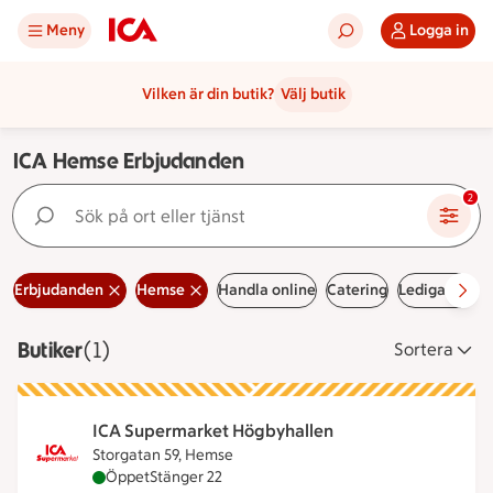
Meny
Logga in
Vilken är din butik?
Välj butik
ICA Hemse Erbjudanden
Sök på ort eller tjänst
2
Erbjudanden
Hemse
Handla online
Catering
Lediga jobb
Butiker
Visar 1 stycken
(1)
Sortera
ICA Supermarket Högbyhallen
Storgatan 59, Hemse
ICA Supermarket Högbyhallen är öppen nu, stänge
Öppet
Stänger 22