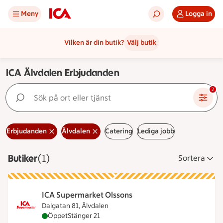
Meny
Logga in
Vilken är din butik?
Välj butik
ICA Älvdalen Erbjudanden
Sök på ort eller tjänst
2
Erbjudanden
Älvdalen
Catering
Lediga jobb
Butiker
Visar 1 stycken
(1)
Sortera
ICA Supermarket Olssons
Dalgatan 81, Älvdalen
ICA Supermarket Olssons är öppen nu, stänger klo
Öppet
Stänger 21