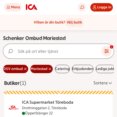
Meny
Logga in
Vilken är din butik?
Välj butik
Schenker Ombud Mariestad
Sök på ort eller tjänst
2
DSV ombud
Mariestad
Catering
Erbjudanden
Lediga jobb
Butiker
Visar 1 stycken
(1)
Sortera
ICA Supermarket Töreboda
Drottninggatan 2, Töreboda
ICA Supermarket Töreboda är öppen nu, stänger k
Öppet
Stänger 22