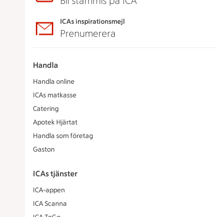
Bli stammis på ICA
ICAs inspirationsmejl
Prenumerera
Handla
Handla online
ICAs matkasse
Catering
Apotek Hjärtat
Handla som företag
Gaston
ICAs tjänster
ICA-appen
ICA Scanna