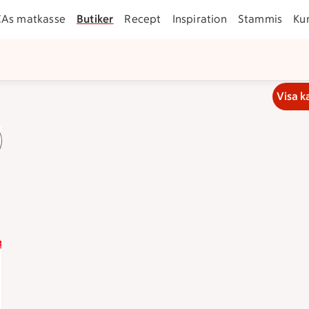
CAs matkasse
Butiker
Recept
Inspiration
Stammis
Ku
Visa k
 21