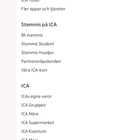
ICA ToGo
Fler appar och tjänster
Stammis på ICA
Bli stammis
Stammis Student
Stammis Husdjur
Partnererbjudanden
Våra ICA-kort
ICA
ICAs egna varor
ICA Gruppen
ICA Nära
ICA Supermarket
ICA Kvantum