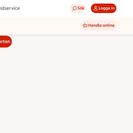
ndservice
Sök
Logga in
Handla online
artan