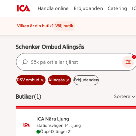
Handla online
Erbjudanden
Catering
I
Vilken är din butik?
Välj butik
Schenker Ombud Alingsås
Sök på ort eller tjänst
2
DSV ombud
Alingsås
Erbjudanden
Butiker
Visar 1 stycken
(1)
Sortera
ICA Nära Ljung
Stationsvägen 14, Ljung
ICA Nära Ljung är öppen nu, stänger klockan
Öppet
Stänger 21