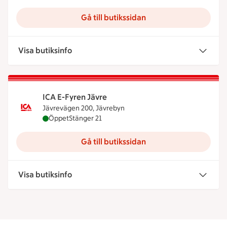
Gå till butikssidan
Visa butiksinfo
ICA E-Fyren Jävre
Jävrevägen 200, Jävrebyn
ICA E-Fyren Jävre är öppen nu, stänger klockan 21
Öppet
Stänger 21
Gå till butikssidan
Visa butiksinfo