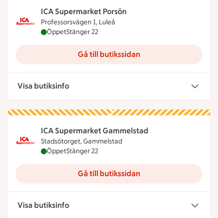
ICA Supermarket Porsön
Professorsvägen 1, Luleå
ICA Supermarket Porsön är öppen nu, stänger klo
Öppet
Stänger 22
Gå till butikssidan
Visa butiksinfo
ICA Supermarket Gammelstad
Stadsötorget, Gammelstad
ICA Supermarket Gammelstad är öppen nu, stänge
Öppet
Stänger 22
Gå till butikssidan
Visa butiksinfo