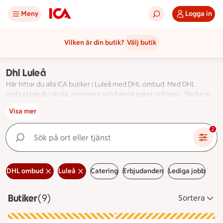
Meny
Logga in
Vilken är din butik?
Välj butik
Dhl Luleå
Här hittar du alla ICA butiker i Luleå med DHL ombud. Med DHL
ombud kan du skicka, returnera och hämta paket och brev. Skicka och
spåra paket med DHL. Välkommen in till DHL!
Här hittar du alla ICA butiker i Luleå med DHL ombud. Med
Visa mer
Sök på ort eller tjänst
2
DHL ombud
Luleå
Catering
Erbjudanden
Lediga jobb
Butiker
Visar 9 stycken
(9)
Sortera