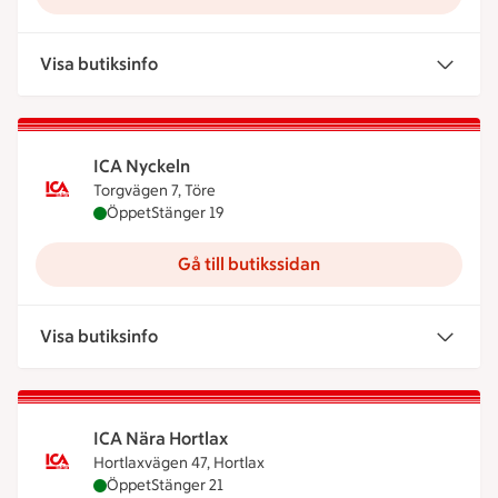
Visa butiksinfo
ICA Nyckeln
Torgvägen 7, Töre
ICA Nyckeln är öppen nu, stänger klockan 19
Öppet
Stänger 19
Gå till butikssidan
Visa butiksinfo
ICA Nära Hortlax
Hortlaxvägen 47, Hortlax
ICA Nära Hortlax är öppen nu, stänger klockan 21
Öppet
Stänger 21