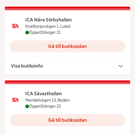
ICA Nära Sörbyhallen
Knalltorpsvägen 1, Luleå
ICA Nära Sörbyhallen är öppen nu, stänger klocka
Öppet
Stänger 21
Gå till butikssidan
Visa butiksinfo
ICA Sävasthallen
Mandelvägen 13, Boden
ICA Sävasthallen är öppen nu, stänger klockan 22
Öppet
Stänger 22
Gå till butikssidan