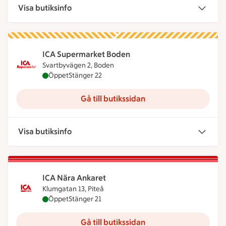
Visa butiksinfo
ICA Supermarket Boden
Svartbyvägen 2, Boden
ICA Supermarket Boden är öppen nu, stänger kloc
Öppet
Stänger 22
Gå till butikssidan
Visa butiksinfo
ICA Nära Ankaret
Klumgatan 13, Piteå
ICA Nära Ankaret är öppen nu, stänger klockan 21
Öppet
Stänger 21
Gå till butikssidan