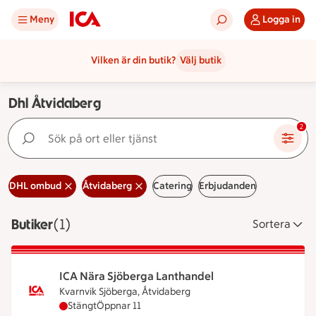
Meny
Logga in
Vilken är din butik?
Välj butik
Dhl Åtvidaberg
Sök på ort eller tjänst
2
DHL ombud
Åtvidaberg
Catering
Erbjudanden
Butiker
Visar 1 stycken
(1)
Sortera
ICA Nära Sjöberga Lanthandel
Kvarnvik Sjöberga, Åtvidaberg
ICA Nära Sjöberga Lanthandel har stängt, öppnar 
Stängt
Öppnar 11