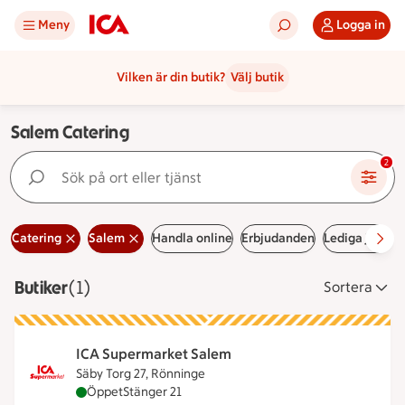
Meny
Logga in
Vilken är din butik?
Välj butik
Salem Catering
Sök på ort eller tjänst
2
Catering
Salem
Handla online
Erbjudanden
Lediga jobb
Butiker
Visar 1 stycken
(1)
Sortera
ICA Supermarket Salem
Säby Torg 27, Rönninge
ICA Supermarket Salem är öppen nu, stänger kloc
Öppet
Stänger 21