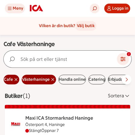
Meny
Logga in
Vilken är din butik?
Välj butik
Cafe Västerhaninge
Sök på ort eller tjänst
2
Cafe
Västerhaninge
Handla online
Catering
Erbjudanden
Butiker
Visar 1 stycken
(1)
Sortera
Maxi ICA Stormarknad Haninge
Österport 4, Haninge
Maxi ICA Stormarknad Haninge har stängt, öppnar
Stängt
Öppnar 7