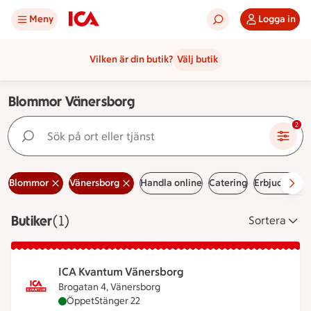
Meny
Logga in
Vilken är din butik?
Välj butik
Blommor Vänersborg
Sök på ort eller tjänst
2
Blommor
Vänersborg
Handla online
Catering
Erbjudanden
Butiker
Visar 1 stycken
(1)
Sortera
ICA Kvantum Vänersborg
Brogatan 4, Vänersborg
ICA Kvantum Vänersborg är öppen nu, stänger klo
Öppet
Stänger 22