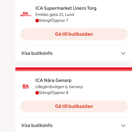
ICA Supermarket Linero Torg
Emblas gata 23, Lund
ICA Supermarket Linero Torg har stängt, öpp
Stängt
Öppnar 7
Gå till butikssidan
Visa butiksinfo
ICA Nära Genarp
Lillegårdsvägen 6, Genarp
ICA Nära Genarp har stängt, öppnar klockan
Stängt
Öppnar 8
Gå till butikssidan
Visa butiksinfo