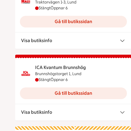
Traktorvägen 1-3, Lund
Maxi ICA Stormarknad Gunnesbo, Lund har st
Stängt
Öppnar 6
Gå till butikssidan
Visa butiksinfo
ICA Kvantum Brunnshög
Brunnshögstorget 1, Lund
ICA Kvantum Brunnshög har stängt, öppnar k
Stängt
Öppnar 6
Gå till butikssidan
Visa butiksinfo