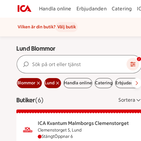
Handla online
Erbjudanden
Catering
I
Vilken är din butik?
Välj butik
Lund Blommor
Sök på ort eller tjänst
2
Blommor
Lund
Handla online
Catering
Erbjudanden
Butiker
Visar 6 stycken
(6)
Sortera
ICA Kvantum Malmborgs Clemenstorget
Clemenstorget 5, Lund
ICA Kvantum Malmborgs Clemenstorget har s
Stängt
Öppnar 6