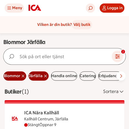
Meny
Logga in
Vilken är din butik?
Välj butik
Blommor Järfälla
Sök på ort eller tjänst
2
Blommor
Järfälla
Handla online
Catering
Erbjudanden
Le
Butiker
Visar 1 stycken
(1)
Sortera
ICA Nära Kallhäll
Kallhäll Centrum, Järfälla
ICA Nära Kallhäll har stängt, öppnar klockan 9
Stängt
Öppnar 9