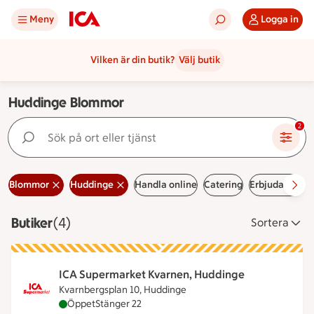
Meny
Logga in
Vilken är din butik?
Välj butik
Huddinge Blommor
Sök på ort eller tjänst
2
Blommor
Huddinge
Handla online
Catering
Erbjudanden
Butiker
Visar 4 stycken
(4)
Sortera
ICA Supermarket Kvarnen, Huddinge
Kvarnbergsplan 10, Huddinge
ICA Supermarket Kvarnen, Huddinge är öppen nu, 
Öppet
Stänger 22