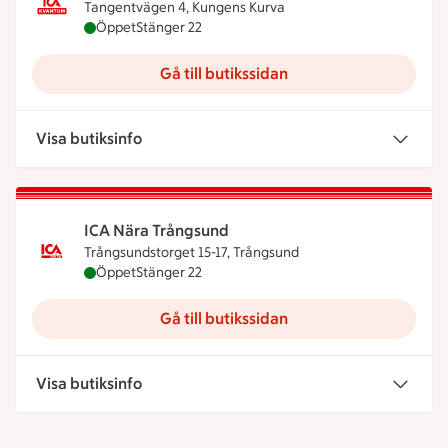
Tangentvägen 4, Kungens Kurva
ICA Kvantum Kungens Kurva är öppen nu, stänger 
Öppet
Stänger 22
Gå till butikssidan
Visa butiksinfo
ICA Nära Trångsund
Trångsundstorget 15-17, Trångsund
ICA Nära Trångsund är öppen nu, stänger klockan
Öppet
Stänger 22
Gå till butikssidan
Visa butiksinfo