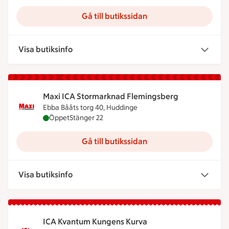
Gå till butikssidan
Visa butiksinfo
Maxi ICA Stormarknad Flemingsberg
Ebba Bååts torg 40, Huddinge
Maxi ICA Stormarknad Flemingsberg är öppen nu, 
Öppet
Stänger 22
Gå till butikssidan
Visa butiksinfo
ICA Kvantum Kungens Kurva