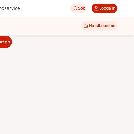
ndservice
Sök
Logga in
Handla online
artan