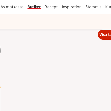
CAs matkasse
Butiker
Recept
Inspiration
Stammis
Ku
Visa k
ckan 7