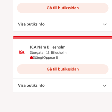
Gå till butikssidan
Visa butiksinfo
ICA Nära Billesholm
Storgatan 13, Billesholm
ICA Nära Billesholm har stängt, öppnar klock
Stängt
Öppnar 8
Gå till butikssidan
Visa butiksinfo