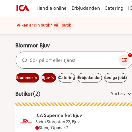
Handla online
Erbjudanden
Catering
I
Vilken är din butik?
Välj butik
Blommor Bjuv
Sök på ort eller tjänst
2
Blommor
Bjuv
Catering
Erbjudanden
Lediga jobb
Butiker
Visar 2 stycken
(2)
Sortera
ICA Supermarket Bjuv
Södra Storgatan 22, Bjuv
ICA Supermarket Bjuv har stängt, öppnar klo
Stängt
Öppnar 7