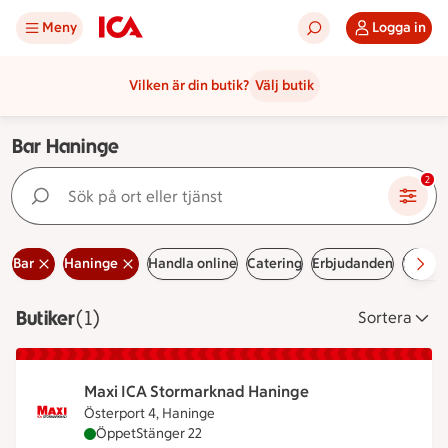
Meny
Logga in
Vilken är din butik?
Välj butik
Bar Haninge
Sök på ort eller tjänst
2
Bar
Haninge
Handla online
Catering
Erbjudanden
Lediga
Butiker
Visar 1 stycken
(1)
Sortera
Maxi ICA Stormarknad Haninge
Österport 4, Haninge
Maxi ICA Stormarknad Haninge är öppen nu, stäng
Öppet
Stänger 22