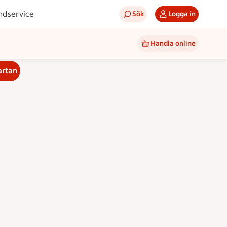
ndservice
Sök
Logga in
Handla online
artan