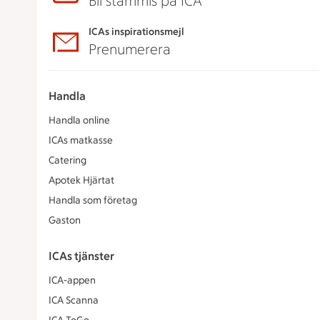
Bli stammis på ICA
ICAs inspirationsmejl
Prenumerera
Handla
Handla online
ICAs matkasse
Catering
Apotek Hjärtat
Handla som företag
Gaston
ICAs tjänster
ICA-appen
ICA Scanna