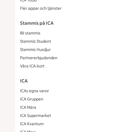
ICA ToGo
Fler appar och tjänster
Stammis på ICA
Bli stammis
Stammis Student
Stammis Husdjur
Partnererbjudanden
Våra ICA-kort
ICA
ICAs egna varor
ICA Gruppen
ICA Nära
ICA Supermarket
ICA Kvantum