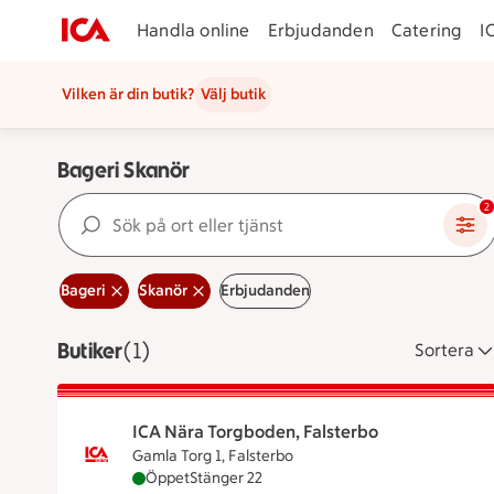
Handla online
Erbjudanden
Catering
I
Vilken är din butik?
Välj butik
Bageri Skanör
Sök på ort eller tjänst
2
Bageri
Skanör
Erbjudanden
Butiker
Visar 1 stycken
(1)
Sortera
ICA Nära Torgboden, Falsterbo
Gamla Torg 1, Falsterbo
ICA Nära Torgboden, Falsterbo är öppen nu, 
Öppet
Stänger 22