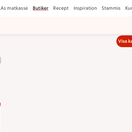
CAs matkasse
Butiker
Recept
Inspiration
Stammis
Ku
Visa k
stänger klockan 22