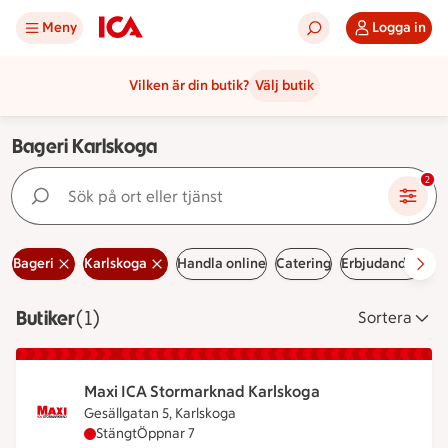
Meny
Logga in
Vilken är din butik?
Välj butik
Bageri Karlskoga
Sök på ort eller tjänst
2
Bageri
Karlskoga
Handla online
Catering
Erbjudanden
Le
Butiker
Visar 1 stycken
(1)
Sortera
Maxi ICA Stormarknad Karlskoga
Gesällgatan 5, Karlskoga
Maxi ICA Stormarknad Karlskoga har stängt, öppna
Stängt
Öppnar 7