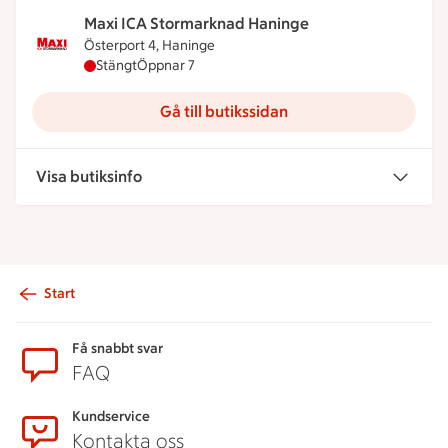
Maxi ICA Stormarknad Haninge
Österport 4, Haninge
Maxi ICA Stormarknad Haninge har stängt, öppnar
Stängt
Öppnar 7
Gå till butikssidan
Visa butiksinfo
Start
Sidfot
Få snabbt svar
FAQ
Kundservice
Kontakta oss