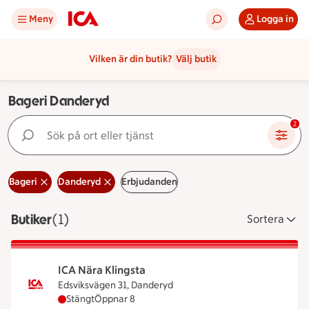
Meny
Logga in
Vilken är din butik?
Välj butik
Bageri Danderyd
Sök på ort eller tjänst
2
Bageri
Danderyd
Erbjudanden
Butiker
Visar 1 stycken
(1)
Sortera
ICA Nära Klingsta
Edsviksvägen 31, Danderyd
ICA Nära Klingsta har stängt, öppnar klockan 8
Stängt
Öppnar 8