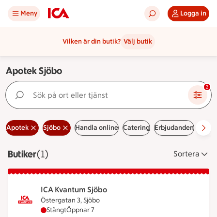
Meny
Logga in
Vilken är din butik?
Välj butik
Apotek Sjöbo
Sök på ort eller tjänst
2
Apotek
Sjöbo
Handla online
Catering
Erbjudanden
Ledig
Butiker
Visar 1 stycken
(1)
Sortera
ICA Kvantum Sjöbo
Östergatan 3, Sjöbo
ICA Kvantum Sjöbo har stängt, öppnar klockan 7
Stängt
Öppnar 7