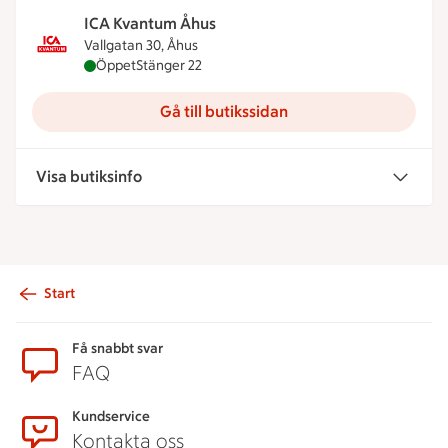
ICA Kvantum Åhus
Vallgatan 30, Åhus
ICA Kvantum Åhus är öppen nu, stänger klockan 2
Öppet
Stänger 22
Gå till butikssidan
Visa butiksinfo
Start
Sidfot
Få snabbt svar
FAQ
Kundservice
Kontakta oss