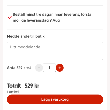
Beställ minst tre dagar innan leverans, första
möjliga leveransdag 9 Aug
Meddelande till butik
Antal
529 kronor styck
529 kr/st
Använd knapparna för att minska eller öka
Totalt
529 kr
Totalt 1 stycken Smörgåstårta Skagen, 529 kron
1 artikel
Lägg i varukorg