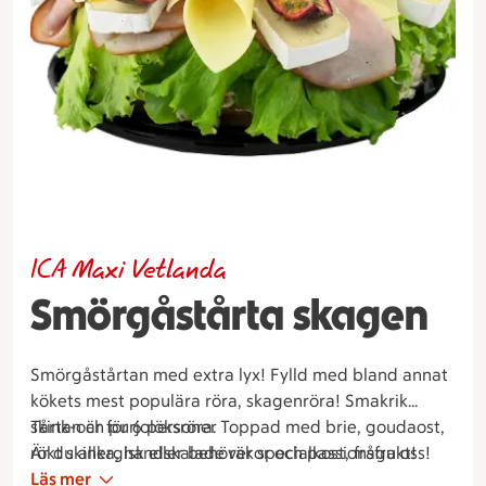
ICA Maxi Vetlanda
Smörgåstårta skagen
Smörgåstårtan med extra lyx! Fylld med bland annat
kökets mest populära röra, skagenröra! Smakrik
skink-och purjolöksröra. Toppad med brie, goudaost,
Tårtan är för 6 personer
rökt skinka, handskalade räkor och passionsfrukt!
Är du allergisk eller behöver specialkost, fråga oss!
Läs mer