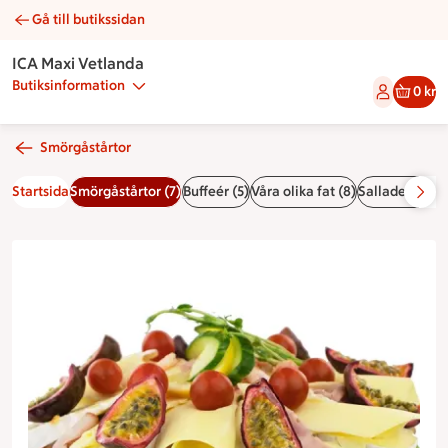
Gå till butikssidan
Smörgåstårta skagen | Catering ICA Maxi Vetlanda
ICA Maxi Vetlanda
Butiksinformation
0 kr
Smörgåstårtor
Startsida
Smörgåstårtor (7)
Buffeér (5)
Våra olika fat (8)
Sallader & till