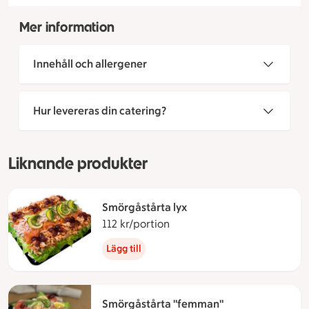
Mer information
Innehåll och allergener
Hur levereras din catering?
Liknande produkter
Smörgåstårta lyx
112 kr/portion
112 kronor per portion
Lägg till
Smörgåstårta "femman"