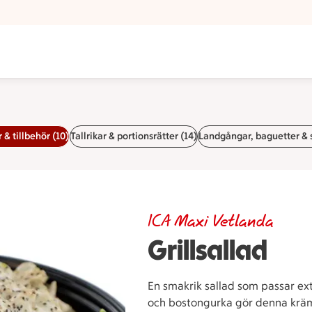
 & tillbehör (10)
Tallrikar & portionsrätter (14)
Landgångar, baguetter & 
ICA Maxi Vetlanda
Grillsallad
En smakrik sallad som passar ext
och bostongurka gör denna krämig