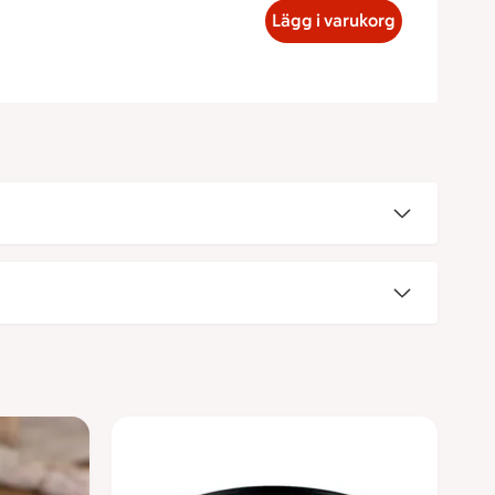
allad Storlek 1HG, 13 kronor
Lägg i varukorg