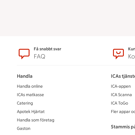
Sidfot
Få snabbt svar
Kun
FAQ
Ko
Handla
ICAs tjänst
Handla online
ICA-appen
ICAs matkasse
ICA Scanna
Catering
ICA ToGo
Apotek Hjärtat
Fler appar oc
Handla som företag
Stammis p
Gaston