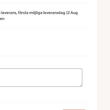
n leverans, första möjliga leveransdag 12 Aug
ken
för att minska eller öka värdet, eller ange ett värde manuellt