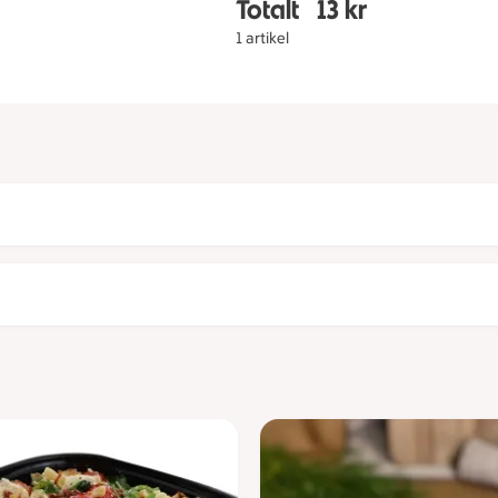
Totalt
13 kr
Totalt 1 stycken Grills
1 artikel