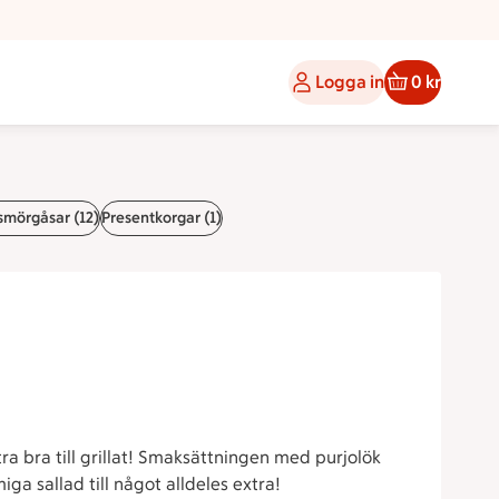
Logga in
0 kr
smörgåsar (12)
Presentkorgar (1)
ra bra till grillat! Smaksättningen med purjolök
a sallad till något alldeles extra!