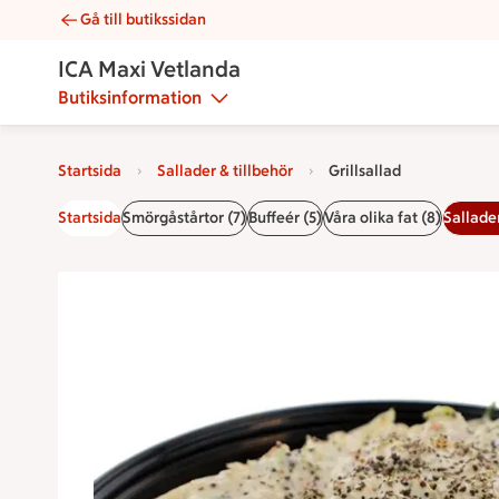
Gå till butikssidan
Grillsallad | Catering ICA Maxi Vetlanda
ICA Maxi Vetlanda
Butiksinformation
Startsida
Sallader & tillbehör
Grillsallad
Startsida
Smörgåstårtor (7)
Buffeér (5)
Våra olika fat (8)
Sallader