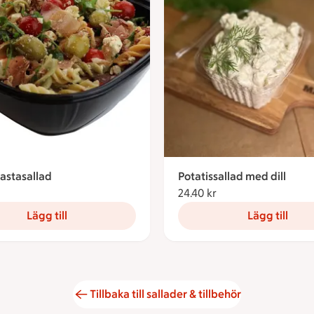
astasallad
Potatissallad med dill
35.60 kronor
24.40 kr
24.40 kronor
Lägg till
Lägg till
Tillbaka till sallader & tillbehör