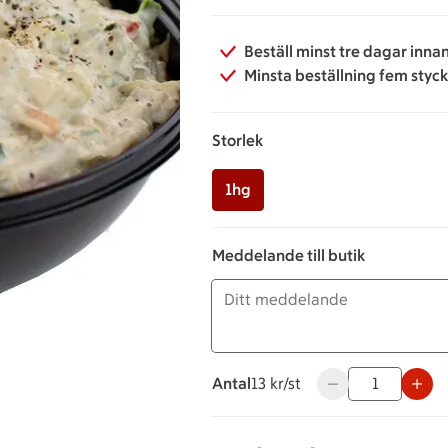
Beställ minst tre dagar inna
Minsta beställning fem styc
Storlek
1hg
Meddelande till butik
Antal
13 kronor styck
13 kr/st
Använd knapparna 