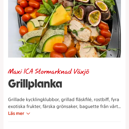
Maxi ICA Stormarknad Växjö
Grillplanka
Grillade kycklingklubbor, grillad fläskfilé, rostbiff, fyra
exotiska frukter, färska grönsaker, baguette från vårt
bageri och potatisgratäng eller potatissallad.
Läs mer
Din beställning hämtas i delikatessen. Ta gärna med
er en kundvagn in för att utlämningen ska gå så