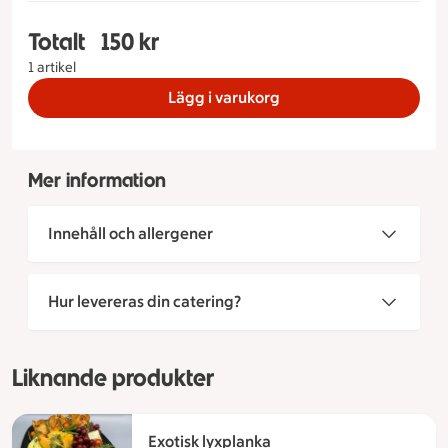
Totalt
150 kr
Totalt 1 stycken Grillplanka Tillbehör Potatissall
1 artikel
Lägg i varukorg
Mer information
Innehåll och allergener
Hur levereras din catering?
Liknande produkter
Exotisk lyxplanka