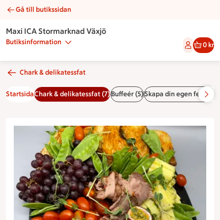
Gå till butikssidan
Grillplanka | Catering Maxi ICA Stormarknad Växjö
Maxi ICA Stormarknad Växjö
Butiksinformation
0 kr
Chark & delikatessfat
Startsida
Chark & delikatessfat (7)
Buffeér (5)
Skapa din egen festplan