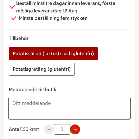
Beställ minst tre dagar innan leverans, första
smidigt som möjligt.
möjliga leveransdag 12 Aug
Minsta beställning fem stycken
Tillbehör
Potatissallad (laktosfri och glutenfri)
Potatisgratäng (glutenfri)
Meddelande till butik
Antal
150 kronor styck
150 kr/st
Använd knapparna för att minska eller öka