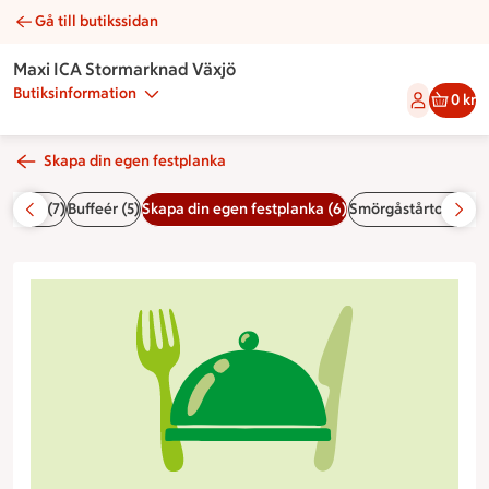
Gå till butikssidan
Tillbehör | Catering Maxi ICA Stormarknad Växjö
Maxi ICA Stormarknad Växjö
Butiksinformation
0 kr
Skapa din egen festplanka
essfat (7)
Buffeér (5)
Skapa din egen festplanka (6)
Smörgåstårtor & stu