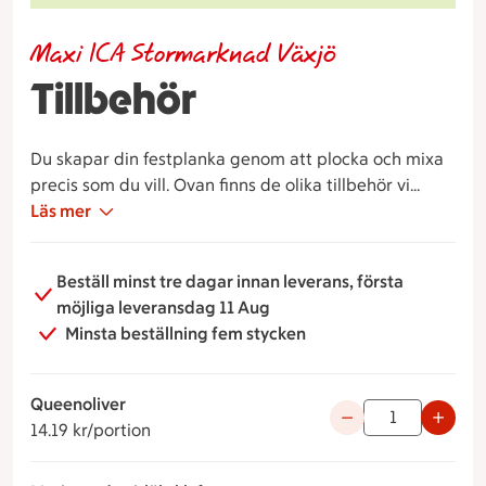
Maxi ICA Stormarknad Växjö
Tillbehör
Du skapar din festplanka genom att plocka och mixa
precis som du vill. Ovan finns de olika tillbehör vi
erbjuder.
Läs mer
Din beställning hämtas i delikatessen. Ta gärna med
er en kundvagn in för att utlämningen ska gå så
Beställ minst tre dagar innan leverans, första
smidigt som möjligt.
möjliga leveransdag 11 Aug
Minsta beställning fem stycken
Queenoliver
14.19 kronor per portion
Använd knapparna fö
14.19 kr/portion