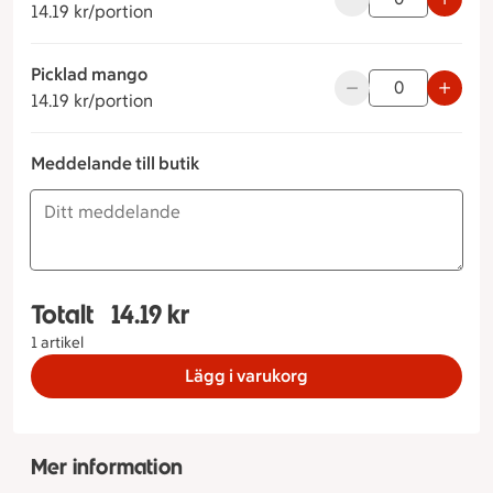
14.19 kr/portion
Picklad mango
14.19 kronor per portion
Använd knapparna fö
14.19 kr/portion
Meddelande till butik
Totalt
14.19 kr
Totalt 1 stycken Tillbehör Queenoliver, 14.19 kro
1 artikel
Lägg i varukorg
Mer information