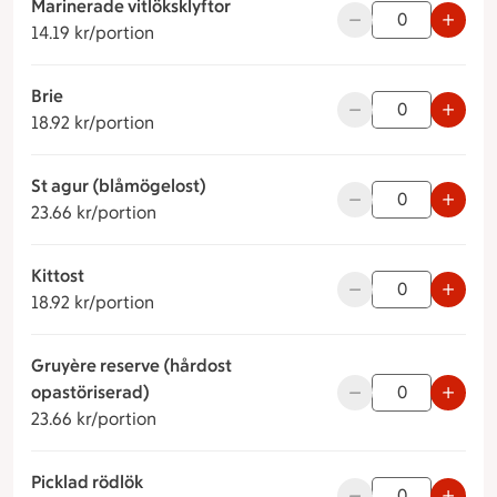
Marinerade vitlöksklyftor
14.19 kronor per portion
Använd knapparna fö
14.19 kr/portion
Brie
18.92 kronor per portion
Använd knapparna fö
18.92 kr/portion
St agur (blåmögelost)
23.66 kronor per portion
Använd knapparna fö
23.66 kr/portion
Kittost
18.92 kronor per portion
Använd knapparna fö
18.92 kr/portion
Gruyère reserve (hårdost
23.66 kronor per portion
opastöriserad)
Använd knapparna fö
23.66 kr/portion
Picklad rödlök
14.19 kronor per portion
Använd knapparna fö