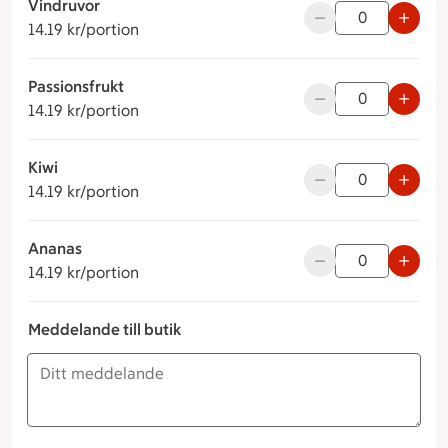
Vindruvor
14.19 kronor per portion
Använd knapparna fö
14.19 kr/portion
Passionsfrukt
14.19 kronor per portion
Använd knapparna fö
14.19 kr/portion
Kiwi
14.19 kronor per portion
Använd knapparna fö
14.19 kr/portion
Ananas
14.19 kronor per portion
Använd knapparna fö
14.19 kr/portion
Meddelande till butik