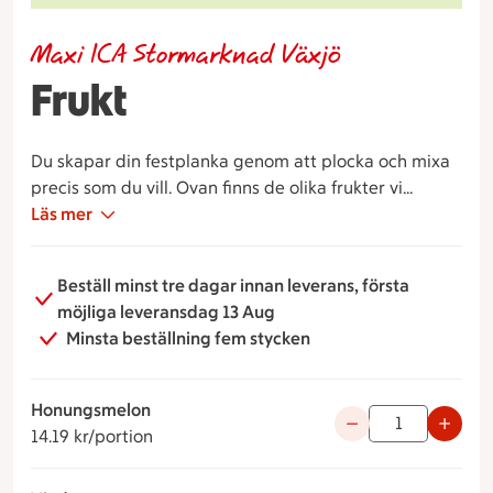
Maxi ICA Stormarknad Växjö
Frukt
Du skapar din festplanka genom att plocka och mixa
precis som du vill. Ovan finns de olika frukter vi
erbjuder.
Läs mer
Din beställning hämtas i delikatessen. Ta gärna med
er en kundvagn in för att utlämningen ska gå så
Beställ minst tre dagar innan leverans, första
smidigt som möjligt.
möjliga leveransdag 13 Aug
Minsta beställning fem stycken
Honungsmelon
14.19 kronor per portion
Använd knapparna fö
14.19 kr/portion