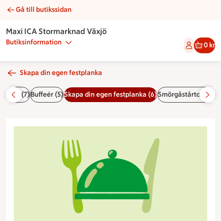
Gå till butikssidan
Frukt | Catering Maxi ICA Stormarknad Växjö
Maxi ICA Stormarknad Växjö
Butiksinformation
0 kr
Skapa din egen festplanka
essfat (7)
Buffeér (5)
Skapa din egen festplanka (6)
Smörgåstårtor & stu