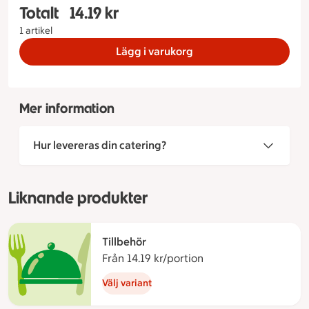
Totalt
14.19 kr
Totalt 1 stycken Frukt Honungsmelon, 14.19 kron
1 artikel
Lägg i varukorg
Mer information
Hur levereras din catering?
Liknande produkter
Tillbehör
Från 14.19 kr/portion
Från 14.19 kronor per
Välj variant