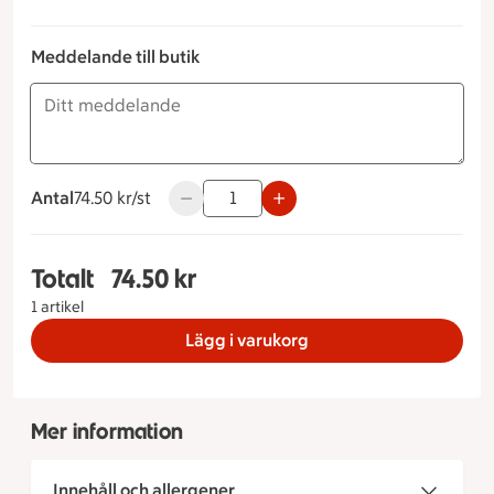
Meddelande till butik
Antal
74.50 kronor styck
74.50 kr/st
Använd knapparna för att minska eller ök
Totalt
74.50 kr
Totalt 1 stycken Kebabgryta, 74.50 kronor
1 artikel
Lägg i varukorg
Mer information
Innehåll och allergener