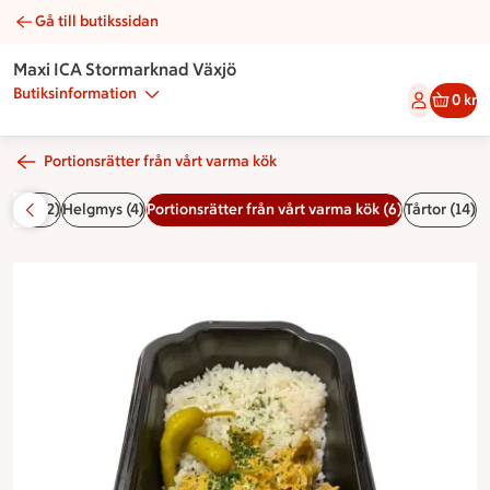
Gå till butikssidan
Kebabgryta | Catering Maxi ICA Stormarknad Växjö
Maxi ICA Stormarknad Växjö
Butiksinformation
0 kr
Portionsrätter från vårt varma kök
assar (2)
Helgmys (4)
Portionsrätter från vårt varma kök (6)
Tårtor (14)