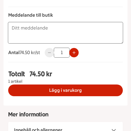
Meddelande till butik
Antal
74.50 kronor styck
74.50 kr/st
Använd knapparna för att minska eller ök
Totalt
74.50 kr
Totalt 1 stycken Biff stroganoff, 74.50 kronor
1 artikel
Lägg i varukorg
Mer information
Innehåll och allergener