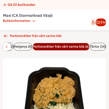
Gå till butikssidan
Biff stroganoff | Catering Maxi ICA Stormarknad Växjö
Maxi ICA Stormarknad Växjö
Butiksinformation
0 kr
Portionsrätter från vårt varma kök
assar (2)
Helgmys (4)
Portionsrätter från vårt varma kök (6)
Tårtor (14)