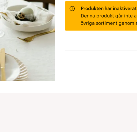
Produkten har inaktiverat
Denna produkt går inte att
övriga sortiment genom 