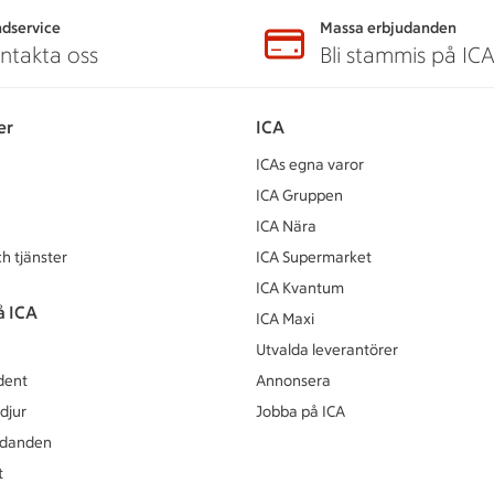
dservice
Massa erbjudanden
ntakta oss
Bli stammis på IC
er
ICA
ICAs egna varor
ICA Gruppen
ICA Nära
h tjänster
ICA Supermarket
ICA Kvantum
å ICA
ICA Maxi
Utvalda leverantörer
dent
Annonsera
djur
Jobba på ICA
udanden
t