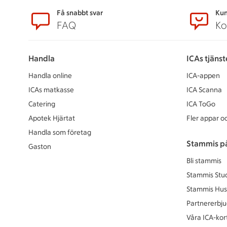
Sidfot
Få snabbt svar
Kun
FAQ
Ko
Handla
ICAs tjänst
Handla online
ICA-appen
ICAs matkasse
ICA Scanna
Catering
ICA ToGo
Apotek Hjärtat
Fler appar oc
Handla som företag
Stammis p
Gaston
Bli stammis
Stammis Stu
Stammis Hus
Partnererbj
Våra ICA-kor