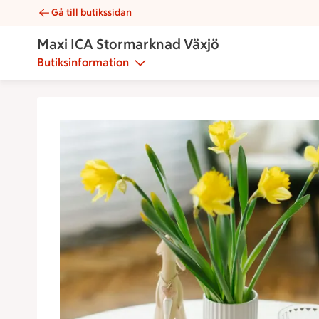
Gå till butikssidan
Kökets gubbröra | Catering Maxi ICA Stormarknad Växjö
Maxi ICA Stormarknad Växjö
Butiksinformation