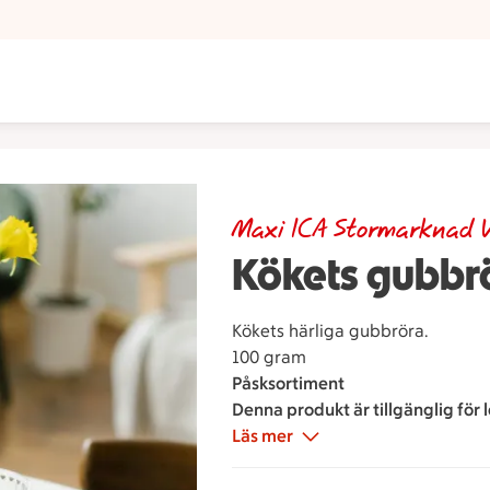
Maxi ICA Stormarknad 
Kökets gubbr
Kökets härliga gubbröra.
100 gram
Påsksortiment
Denna produkt är tillgänglig för l
Läs mer