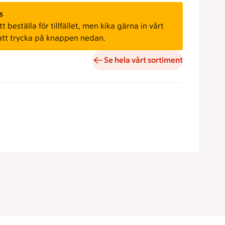
s
 beställa för tillfället, men kika gärna in vårt
att trycka på knappen nedan.
Se hela vårt sortiment