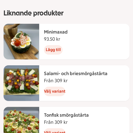
Liknande produkter
Minimaxad
93.50 kr
93.50 kronor
Lägg till
Salami- och briesmörgåstårta
Från 309 kr
Från 309 kronor
Välj variant
Tonfisk smörgåstårta
Från 309 kr
Från 309 kronor
Välj variant