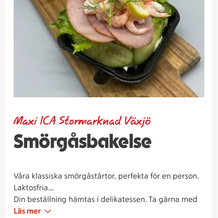
Maxi ICA Stormarknad Växjö
Smörgåsbakelse
Våra klassiska smörgåstårtor, perfekta för en person.
Laktosfria.
Din beställning hämtas i delikatessen. Ta gärna med
er en kundvagn in för att utlämningen ska gå så
Läs mer