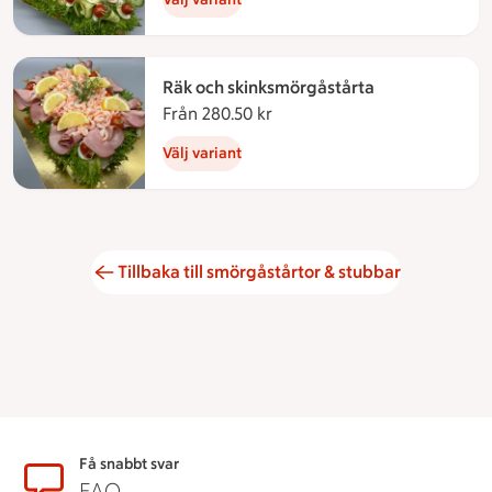
Räk och skinksmörgåstårta
Från 280.50 kr
Från 280.50 kronor
Välj variant
Tillbaka till smörgåstårtor & stubbar
Sidfot
Få snabbt svar
FAQ