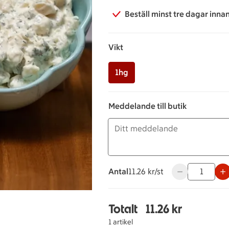
Beställ minst tre dagar inna
Vikt
1hg
Meddelande till butik
Antal
11.26 kronor styck
11.26 kr/st
Använd knapparn
Totalt
11.26 kr
Totalt 1 stycken Potatis
1 artikel