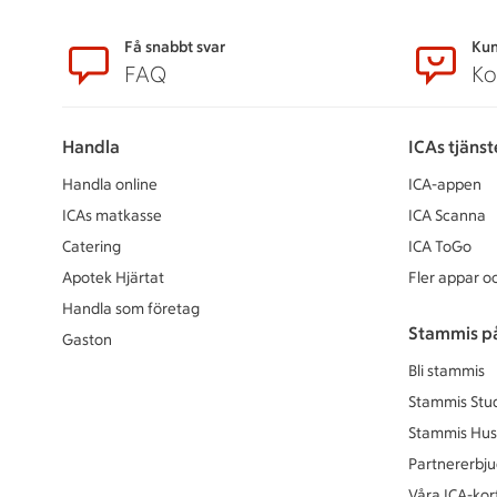
Sidfot
Få snabbt svar
Kun
FAQ
Ko
Handla
ICAs tjänst
Handla online
ICA-appen
ICAs matkasse
ICA Scanna
Catering
ICA ToGo
Apotek Hjärtat
Fler appar oc
Handla som företag
Stammis p
Gaston
Bli stammis
Stammis Stu
Stammis Hus
Partnererbj
Våra ICA-kor