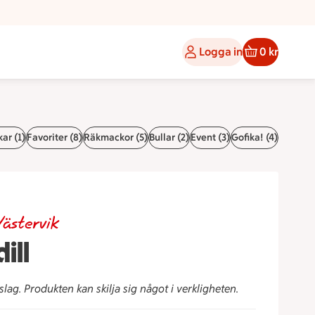
Logga in
0 kr
kar (1)
Favoriter (8)
Räkmackor (5)
Bullar (2)
Event (3)
Gofika! (4)
ästervik
ill
slag. Produkten kan skilja sig något i verkligheten.