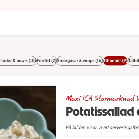
llader & bowls (10)
Förrätt (2)
Smörgåsar & wraps (16)
Tillbehör (9)
Tallri
Maxi ICA Stormarknad V
Potatissallad d
På bilden visar vi ett serveringsför