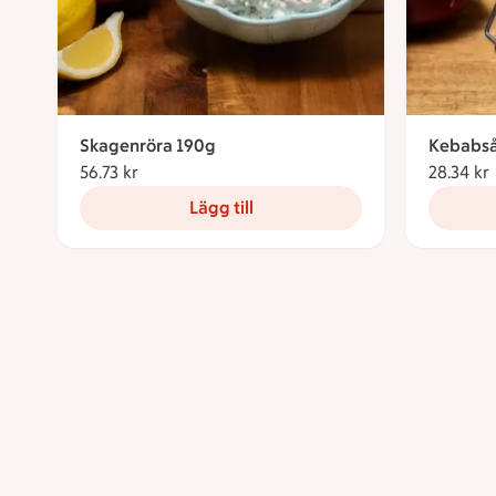
Skagenröra 190g
Kebabså
56.73 kr
56.73 kronor
28.34 kr
Lägg till