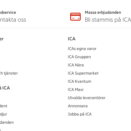
dservice
Massa erbjudanden
ntakta oss
Bli stammis på IC
er
ICA
ICAs egna varor
ICA Gruppen
ICA Nära
h tjänster
ICA Supermarket
ICA Kvantum
å ICA
ICA Maxi
Utvalda leverantörer
dent
Annonsera
djur
Jobba på ICA
udanden
t