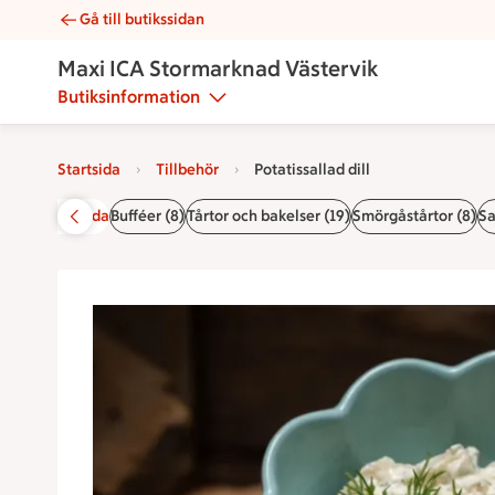
Gå till butikssidan
Potatissallad dill | Catering Maxi ICA Stormarknad Västervik
Maxi ICA Stormarknad Västervik
Butiksinformation
Startsida
Tillbehör
Potatissallad dill
Startsida
Bufféer (8)
Tårtor och bakelser (19)
Smörgåstårtor (8)
Sa