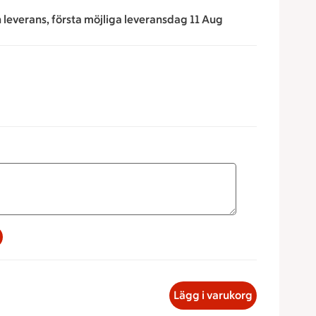
n leverans, första möjliga leveransdag 11 Aug
a för att minska eller öka värdet, eller ange ett värde manue
sallad Dill Vikt 1hg, 11.26 kronor
Lägg i varukorg