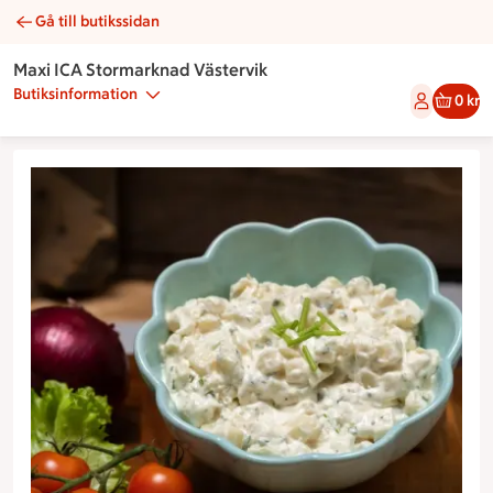
Gå till butikssidan
Potatissallad vitlök | Catering Maxi ICA Stormarknad Västervik
Maxi ICA Stormarknad Västervik
Butiksinformation
0 kr