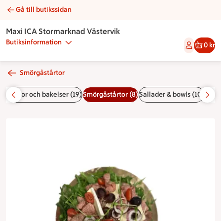
Gå till butikssidan
Smörgåstårta salami & brie | Catering Maxi ICA Stormarknad 
Maxi ICA Stormarknad Västervik
Butiksinformation
0 kr
Smörgåstårtor
(8)
Tårtor och bakelser (19)
Smörgåstårtor (8)
Sallader & bowls (10)
Förrä