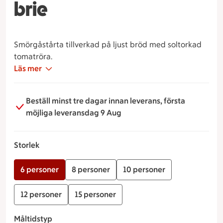
brie
Smörgåstårta tillverkad på ljust bröd med soltorkad
tomatröra.
Läs mer
Garnerad med Salami & Brie.
På bilden visar vi ett serveringsförslag. Produkten kan
Beställ minst tre dagar innan leverans, första
skilja sig något i verkligheten.
möjliga leveransdag 9 Aug
Storlek
6 personer
8 personer
10 personer
12 personer
15 personer
Måltidstyp