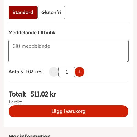
Standard
Glutenfri
Meddelande till butik
Antal
511.02 kronor styck
511.02 kr/st
Använd knapparna för att minska eller ö
Totalt
511.02 kr
Totalt 1 stycken Smörgåstårta Salami & Brie Sto
1 artikel
Lägg i varukorg
Mer information