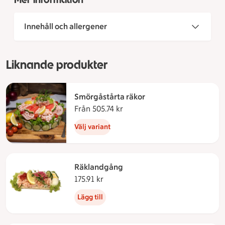
Innehåll och allergener
Liknande produkter
Smörgåstårta räkor
Från 505.74 kr
Från 505.74 kronor
Välj variant
Räklandgång
175.91 kr
175.91 kronor
Lägg till