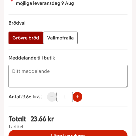
möjliga leveransdag 9 Aug
Brödval
Grövre bröd
Vallmofralla
Meddelande till butik
Antal
23.66 kronor styck
23.66 kr/st
Använd knapparna för att minska eller ök
Totalt
23.66 kr
Totalt 1 stycken Ost & skinkfralla Brödval Grövre
1 artikel
Lägg i varukorg