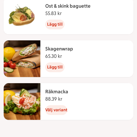
Ost & skink baguette
55.83 kr
55.83 kronor
Lägg till
Skagenwrap
65.30 kr
65.30 kronor
Lägg till
Räkmacka
88.39 kr
88.39 kronor
Välj variant