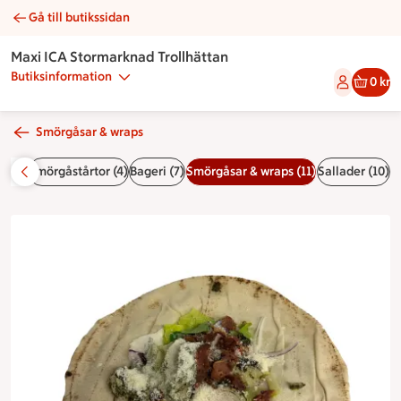
Gå till butikssidan
Caesarwrap med kyckling | Catering Maxi ICA Stormarknad Tr
Maxi ICA Stormarknad Trollhättan
Butiksinformation
0 kr
Smörgåsar & wraps
at (3)
Smörgåstårtor (4)
Bageri (7)
Smörgåsar & wraps (11)
Sallader (10)