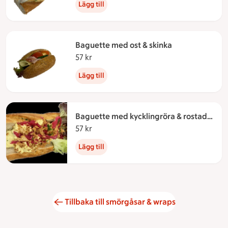
Lägg till
Baguette med ost & skinka
57 kr
57 kronor
Lägg till
Baguette med kycklingröra & rostad
lök
57 kr
57 kronor
Lägg till
Tillbaka till smörgåsar & wraps