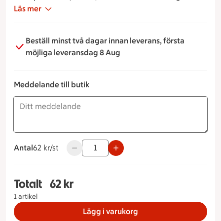
Läs mer
Beställ minst två dagar innan leverans, första
möjliga leveransdag 8 Aug
Meddelande till butik
Antal
62 kronor styck
62 kr/st
Använd knapparna för att minska eller öka 
Totalt
62 kr
Totalt 1 stycken Caesarwrap med kyckling, 62 k
1 artikel
Lägg i varukorg