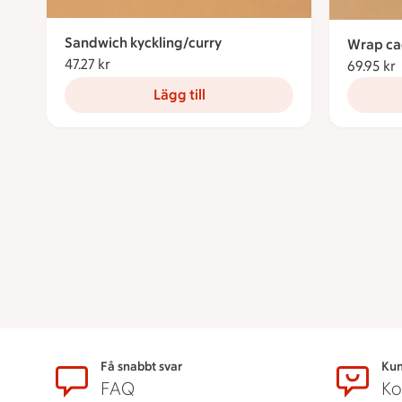
Sandwich kyckling/curry
Wrap ca
47.27 kr
47.27 kronor
69.95 kr
Lägg till
Sidfot
Få snabbt svar
Kun
FAQ
Ko