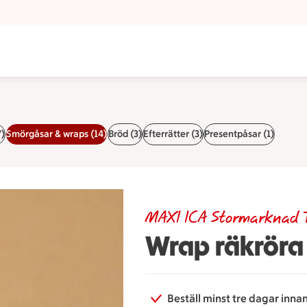
7)
Smörgåsar & wraps (14)
Bröd (3)
Efterrätter (3)
Presentpåsar (1)
MAXI ICA Stormarknad 
Wrap räkröra
Beställ minst tre dagar inna