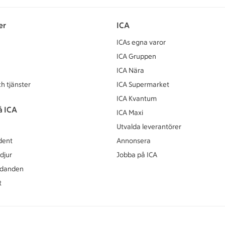
er
ICA
ICAs egna varor
ICA Gruppen
ICA Nära
h tjänster
ICA Supermarket
ICA Kvantum
å ICA
ICA Maxi
Utvalda leverantörer
dent
Annonsera
djur
Jobba på ICA
udanden
t