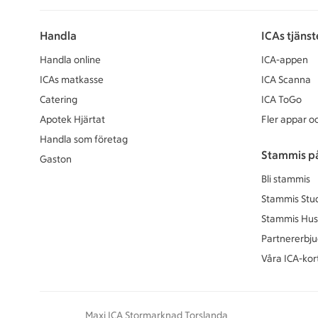
Handla
ICAs tjänst
Handla online
ICA-appen
ICAs matkasse
ICA Scanna
Catering
ICA ToGo
Apotek Hjärtat
Fler appar oc
Handla som företag
Stammis p
Gaston
Bli stammis
Stammis Stu
Stammis Hus
Partnererbj
Våra ICA-kor
Maxi ICA Stormarknad Torslanda