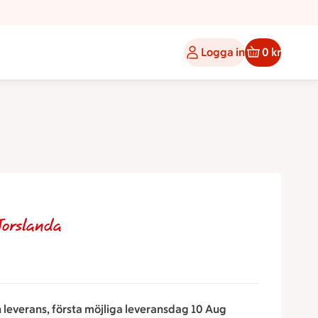
Logga in
0 kr
Torslanda
n leverans, första möjliga leveransdag 10 Aug