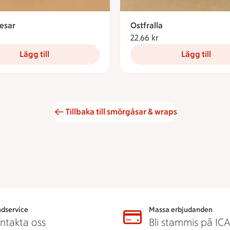
esar
Ostfralla
69.95 kronor
22.66 kr
22.66 kronor
Lägg till
Lägg till
Tillbaka till smörgåsar & wraps
dservice
Massa erbjudanden
ntakta oss
Bli stammis på IC