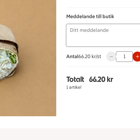
Meddelande till butik
Antal
66.20 kronor styck
66.20 kr/st
Använd knappar
Totalt
66.20 kr
Totalt 1 stycken Wrap 
1 artikel