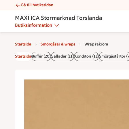
Gå till butikssidan
Wrap räkröra | Catering MAXI ICA Stormarknad Torslanda
MAXI ICA Stormarknad Torslanda
Butiksinformation
Startsida
Smörgåsar & wraps
Wrap räkröra
Startsida
Buffér (20)
Sallader (11)
Konditori (11)
Smörgåstårtor (