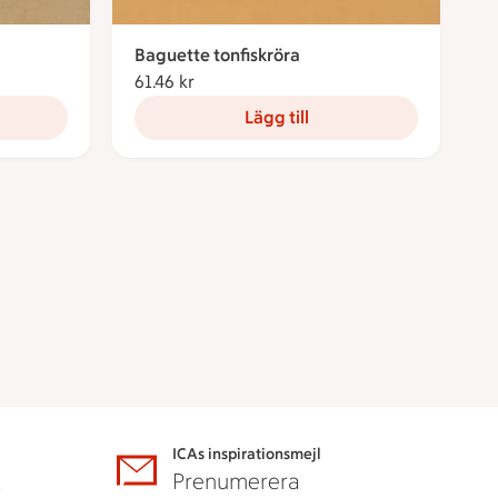
Baguette tonfiskröra
61.46 kr
61.46 kronor
Lägg till
ICAs inspirationsmejl
A
Prenumerera