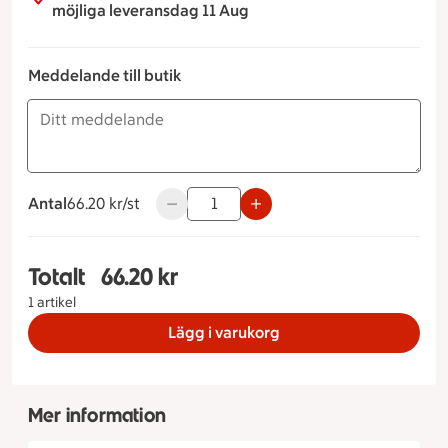
möjliga leveransdag 11 Aug
Meddelande till butik
Antal
66.20 kronor styck
66.20 kr/st
Använd knapparna för att minska eller ök
Totalt
66.20 kr
Totalt 1 stycken Pastasallad Feta, 66.20 kronor
1 artikel
Lägg i varukorg
Mer information