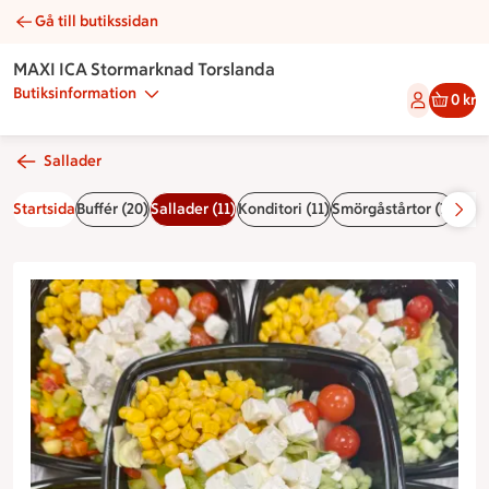
Gå till butikssidan
Pastasallad feta | Catering MAXI ICA Stormarknad Torslanda
MAXI ICA Stormarknad Torslanda
Butiksinformation
0 kr
Sallader
Startsida
Buffér (20)
Sallader (11)
Konditori (11)
Smörgåstårtor (7)
Smör