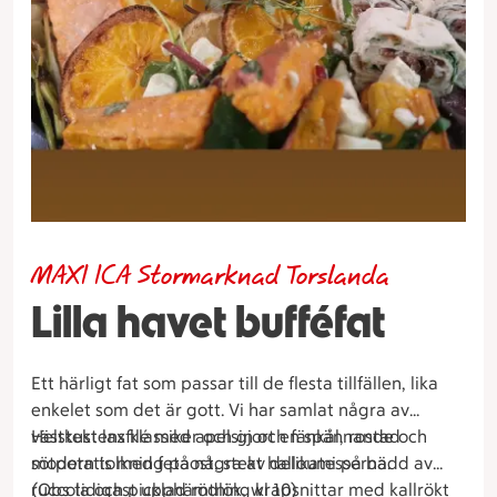
MAXI ICA Stormarknad Torslanda
Lilla havet bufféfat
Ett härligt fat som passar till de flesta tillfällen, lika
enkelet som det är gott. Vi har samlat några av
västkustens klassiker och gjort en spännande och
Helstekt laxfilé med apelsin och fänkål, rostad
modern tolkning på några av delikatesserna.
sötpotatis med fetaost, stekt halloumi på bädd av
ruccola och picklad rödlök, wrapsnittar med kallrökt
(Obs tidigast upphämtning kl 10)