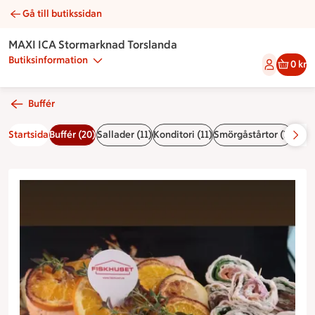
Gå till butikssidan
Lilla havet bufféfat | Catering MAXI ICA Stormarknad Torslan
MAXI ICA Stormarknad Torslanda
Butiksinformation
0 kr
Buffér
Startsida
Buffér (20)
Sallader (11)
Konditori (11)
Smörgåstårtor (7)
Smör