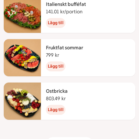
Italienskt bufféfat
141.01 kr/portion
141.01 kronor per portion
Lägg till
Fruktfat sommar
799 kr
799 kronor
Lägg till
Ostbricka
803.49 kr
803.49 kronor
Lägg till