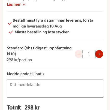
lax och pepparrot, grön hummus, krispig sallad,
Läs mer
säsongens grönsaker, västerbottenpaj, basililka- och
fetaostkräm, bröd och smör
Beställ minst fyra dagar innan leverans, första
möjliga leveransdag 10 Aug
Minsta beställning åtta stycken
Standard (obs tidigast upphämtning
298 kronor per portion
kl 10)
Använd knapparna fö
298 kr/portion
Meddelande till butik
Totalt
298 kr
Totalt 1 stycken Lilla Havet bufféfat Standard (