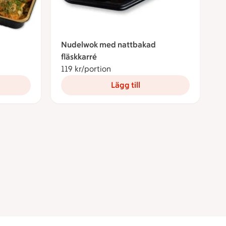
Nudelwok med nattbakad
er portion
fläskkarré
119 kr/portion
119 kronor per portion
Lägg till