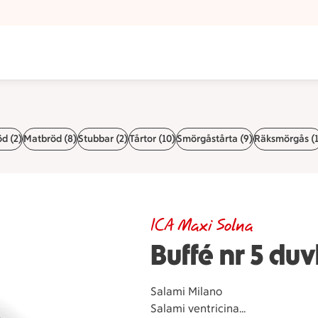
d (2)
Matbröd (8)
Stubbar (2)
Tårtor (10)
Smörgåstårta (9)
Räksmörgås (1
ICA Maxi Solna
Buffé nr 5 du
Salami Milano
Salami ventricina