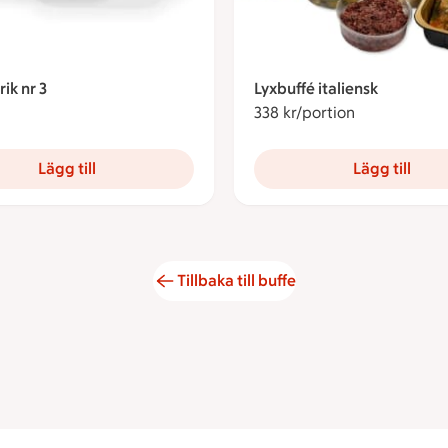
rik nr 3
Lyxbuffé italiensk
7 kronor
338 kr/portion
338 kronor p
Lägg till
Lägg till
Tillbaka till buffe