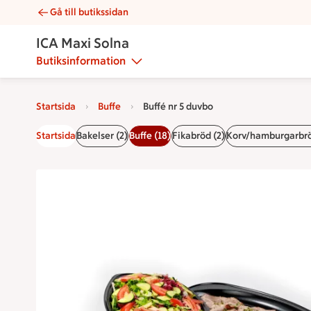
Gå till butikssidan
Buffé nr 5 duvbo | Catering ICA Maxi Solna
ICA Maxi Solna
Butiksinformation
Startsida
Buffe
Buffé nr 5 duvbo
Startsida
Bakelser (2)
Buffe (18)
Fikabröd (2)
Korv/hamburgarbrö