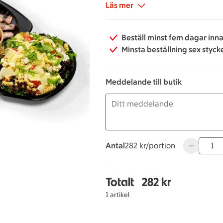
Prosciutto matonella
Läs mer
Nattbakad karré
Galia melon med mynta
Beställ minst fem dagar inna
Tomat & mozzarellasallad
Minsta beställning sex styck
Italiensk pastasallad med Gran
Grönsallad med vinegrette
Meddelande till butik
Antal
282 kronor per portion
282 kr/portion
Använd kna
Totalt
282 kr
Totalt 1 stycken Buffé
1 artikel