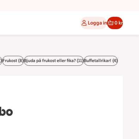
Logga in
0 kr
)
Frukost (8)
Bjuda på frukost eller fika? (11)
Buffetallrikar! (4)
vbo