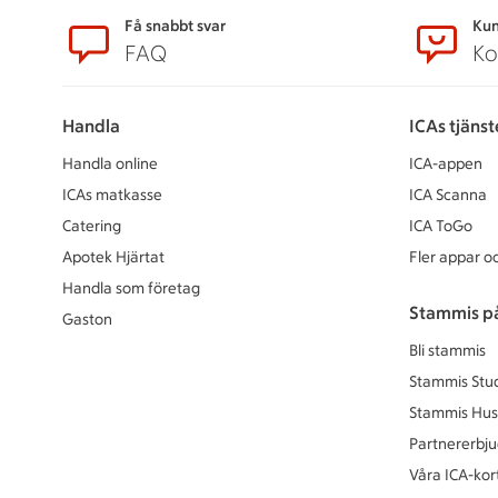
Sidfot
Få snabbt svar
Kun
FAQ
Ko
Handla
ICAs tjänst
Handla online
ICA-appen
ICAs matkasse
ICA Scanna
Catering
ICA ToGo
Apotek Hjärtat
Fler appar oc
Handla som företag
Stammis p
Gaston
Bli stammis
Stammis Stu
Stammis Hus
Partnererbj
Våra ICA-kor