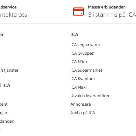
dservice
Massa erbjudanden
ntakta oss
Bli stammis på IC
er
ICA
ICAs egna varor
ICA Gruppen
ICA Nära
h tjänster
ICA Supermarket
ICA Kvantum
å ICA
ICA Maxi
Utvalda leverantörer
dent
Annonsera
djur
Jobba på ICA
udanden
t