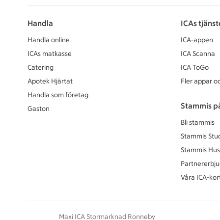
Handla
ICAs tjänst
Handla online
ICA-appen
ICAs matkasse
ICA Scanna
Catering
ICA ToGo
Apotek Hjärtat
Fler appar oc
Handla som företag
Stammis p
Gaston
Bli stammis
Stammis Stu
Stammis Hus
Partnererbj
Våra ICA-kor
Maxi ICA Stormarknad Ronneby