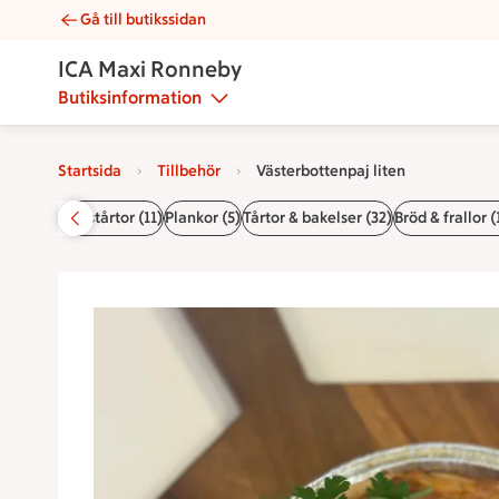
Gå till butikssidan
Västerbottenpaj liten | Catering ICA Maxi Ronneby
ICA Maxi Ronneby
Butiksinformation
Startsida
Tillbehör
Västerbottenpaj liten
 (26)
Smörgåstårtor (11)
Plankor (5)
Tårtor & bakelser (32)
Bröd & frallor (