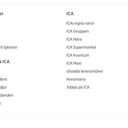
er
ICA
ICAs egna varor
ICA Gruppen
ICA Nära
h tjänster
ICA Supermarket
ICA Kvantum
å ICA
ICA Maxi
Utvalda leverantörer
dent
Annonsera
djur
Jobba på ICA
udanden
t