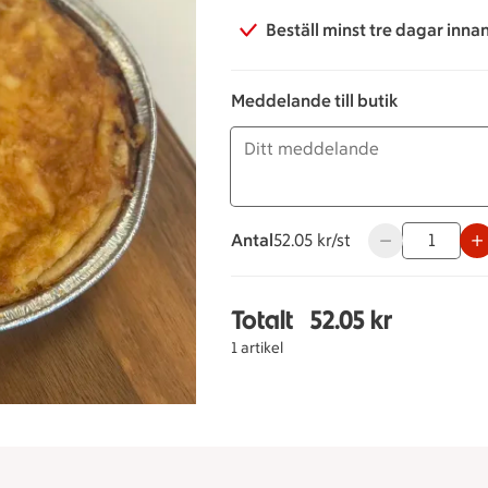
Beställ minst tre dagar inna
Meddelande till butik
Antal
52.05 kronor styck
52.05 kr/st
Använd knapparn
Totalt
52.05 kr
Totalt 1 stycken Väster
1 artikel