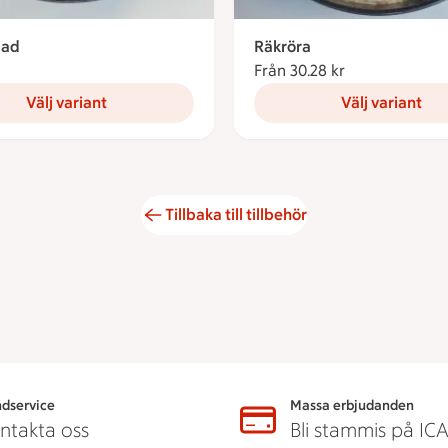
lad
Räkröra
84.22 kronor
Från 30.28 kr
Från 30.28 kro
Välj variant
Välj variant
Tillbaka till tillbehör
dservice
Massa erbjudanden
ntakta oss
Bli stammis på IC