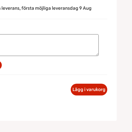
n leverans, första möjliga leveransdag 9 Aug
a för att minska eller öka värdet, eller ange ett värde manue
bottenpaj liten, 52.05 kronor
Lägg i varukorg