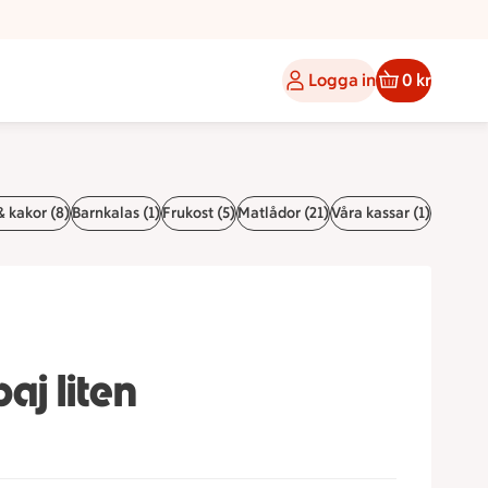
Logga in
0 kr
& kakor (8)
Barnkalas (1)
Frukost (5)
Matlådor (21)
Våra kassar (1)
aj liten