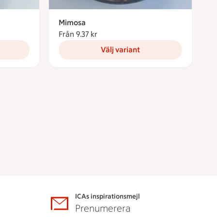
Mimosa
nor
Från 9.37 kr
Från 9.37 kronor
Välj variant
ICAs inspirationsmejl
A
Prenumerera