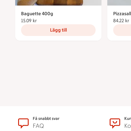
Baguette 400g
Pizzasal
15.09 kr
15.09 kronor
84.22 kr
Lägg till
Sidfot
Få snabbt svar
Kun
FAQ
Ko