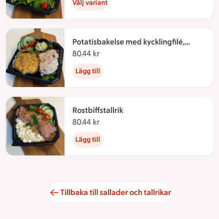
Välj variant
Potatisbakelse med kycklingfilé,
bearnaisesås & grönsallad
80.44 kr
80.44 kronor
Lägg till
Rostbiffstallrik
80.44 kr
80.44 kronor
Lägg till
Tillbaka till sallader och tallrikar