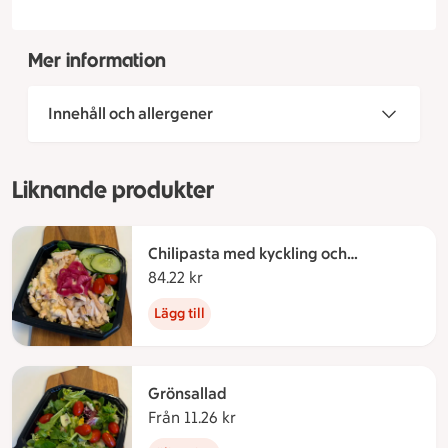
Mer information
Innehåll och allergener
Liknande produkter
Chilipasta med kyckling och
grönsallad
84.22 kr
84.22 kronor
Lägg till
Grönsallad
Från 11.26 kr
Från 11.26 kronor