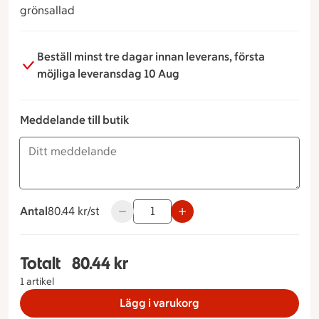
grönsallad
Beställ minst tre dagar innan leverans, första
möjliga leveransdag 10 Aug
Meddelande till butik
Antal
80.44 kronor styck
80.44 kr/st
Använd knapparna för att minska eller ök
Totalt
80.44 kr
Totalt 1 stycken Potatisbakelse med fläskfilé, b
1 artikel
Lägg i varukorg