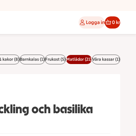
Logga in
0 kr
& kakor (8)
Barnkalas (1)
Frukost (5)
Matlådor (21)
Våra kassar (1)
kling och basilika