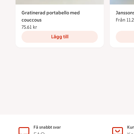
Gratinerad portabello med
Janssons
couccous
Från 11.2
75.61 kr
75.61 kronor
Lägg till
Sidfot
Få snabbt svar
Kun