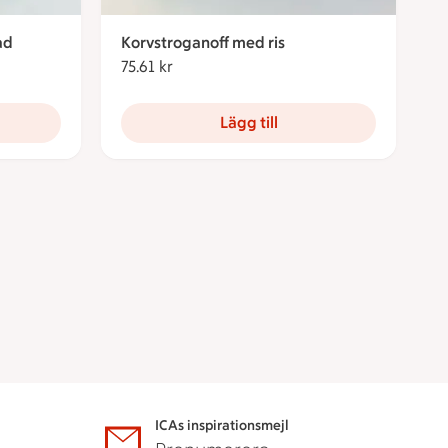
ad
Korvstroganoff med ris
75.61 kr
75.61 kronor
Lägg till
ICAs inspirationsmejl