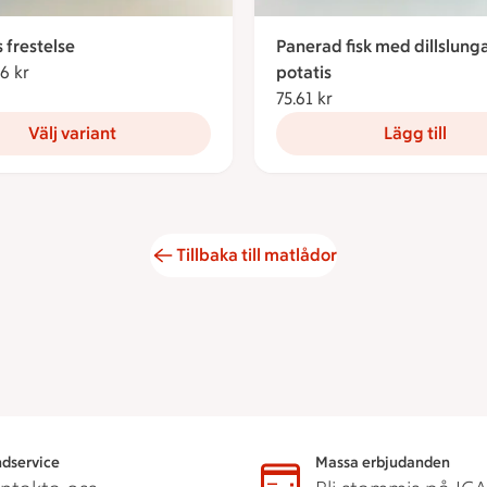
 frestelse
Panerad fisk med dillslung
6 kr
Från 11.26 kronor
potatis
75.61 kr
75.61 kronor
Välj variant
Lägg till
Tillbaka till matlådor
dservice
Massa erbjudanden