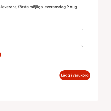
n leverans, första möjliga leveransdag 9 Aug
a för att minska eller öka värdet, eller ange ett värde manue
med kyckling och basilika, 75.61 kronor
Lägg i varukorg