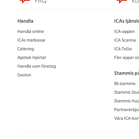
FAQ
Ko
Handla
ICAs tjänst
Handla online
ICA-appen
ICAs matkasse
ICA Scanna
Catering
ICA ToGo
Apotek Hjärtat
Fler appar oc
Handla som företag
Stammis p
Gaston
Bli stammis
Stammis Stu
Stammis Hus
Partnererbj
Våra ICA-kor