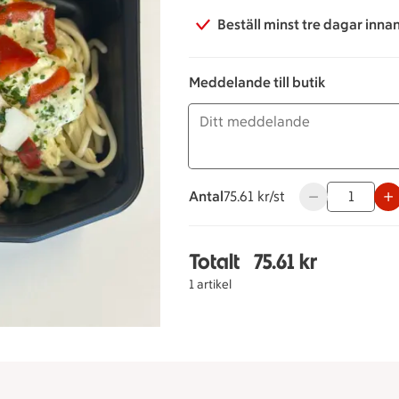
Beställ minst tre dagar inna
Meddelande till butik
Antal
75.61 kronor styck
75.61 kr/st
Använd knapparn
Totalt
75.61 kr
Totalt 1 stycken Pasta 
1 artikel