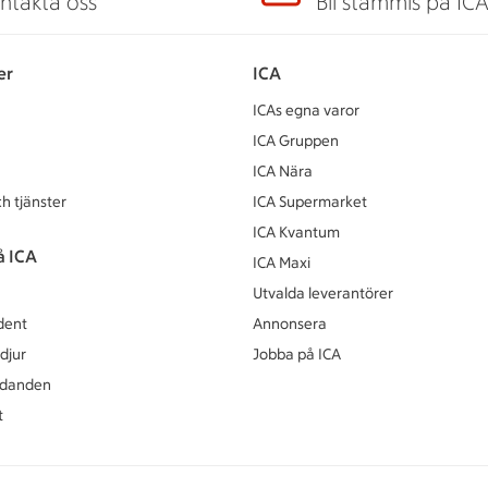
ntakta oss
Bli stammis på IC
er
ICA
ICAs egna varor
ICA Gruppen
ICA Nära
h tjänster
ICA Supermarket
ICA Kvantum
å ICA
ICA Maxi
Utvalda leverantörer
dent
Annonsera
djur
Jobba på ICA
udanden
t