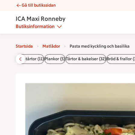
Gå till butikssidan
Pasta med kyckling och basilika | Catering ICA Maxi Ronneby
ICA Maxi Ronneby
Butiksinformation
Startsida
Matlådor
Pasta med kyckling och basilika
 (26)
Smörgåstårtor (11)
Plankor (5)
Tårtor & bakelser (32)
Bröd & frallor (