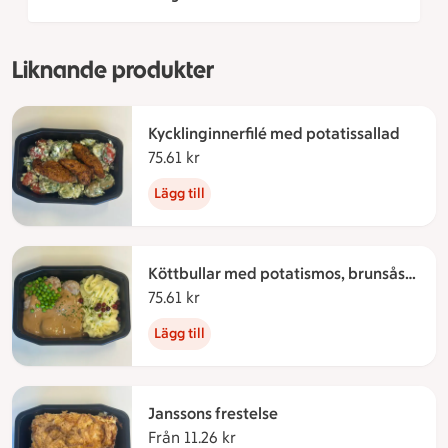
Liknande produkter
Kycklinginnerfilé med potatissallad
75.61 kr
75.61 kronor
Lägg till
Köttbullar med potatismos, brunsås
och lingonsylt
75.61 kr
75.61 kronor
Lägg till
Janssons frestelse
Från 11.26 kr
Från 11.26 kronor