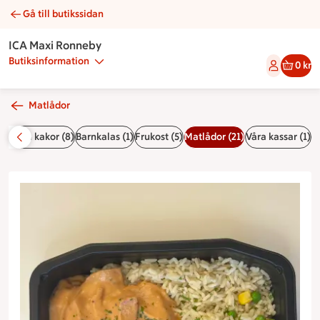
Gå till butikssidan
Korvstroganoff med ris | Catering ICA Maxi Ronneby
ICA Maxi Ronneby
Butiksinformation
0 kr
Matlådor
Bullar & kakor (8)
Barnkalas (1)
Frukost (5)
Matlådor (21)
Våra kassar (1)