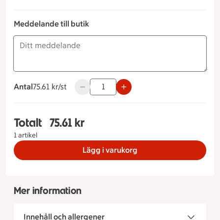
Meddelande till butik
Antal
75.61 kronor styck
75.61 kr/st
Använd knapparna för att minska eller ök
Totalt
75.61 kr
Totalt 1 stycken Korvstroganoff med ris, 75.61 kr
1 artikel
Lägg i varukorg
Mer information
Innehåll och allergener