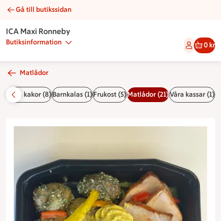
Gå till butikssidan
Fläskytterfilé med potatis, kryddsmör och rödvinssås | Cater
ICA Maxi Ronneby
Butiksinformation
0 kr
Matlådor
Bullar & kakor (8)
Barnkalas (1)
Frukost (5)
Matlådor (21)
Våra kassar (1)