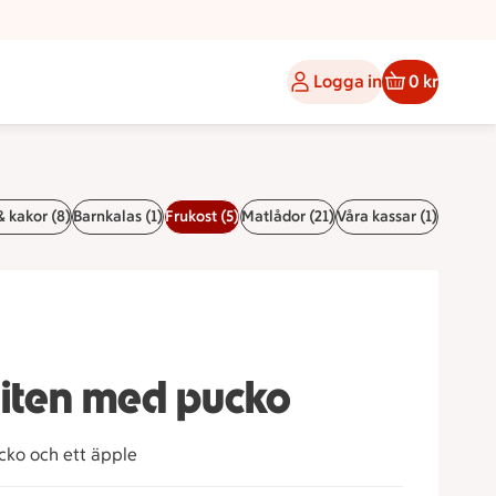
Logga in
0 kr
& kakor (8)
Barnkalas (1)
Frukost (5)
Matlådor (21)
Våra kassar (1)
liten med pucko
cko och ett äpple