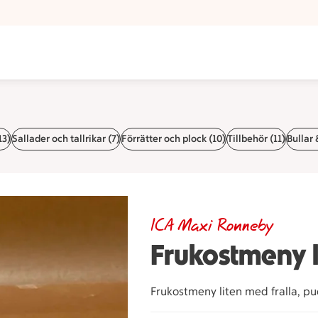
13)
Sallader och tallrikar (7)
Förrätter och plock (10)
Tillbehör (11)
Bullar 
ICA Maxi Ronneby
Frukostmeny 
Frukostmeny liten med fralla, pu