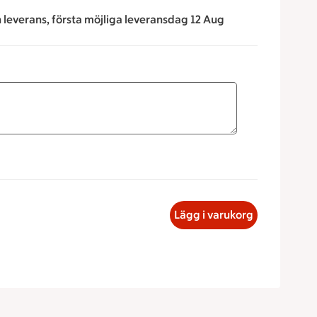
n leverans, första möjliga leveransdag 12 Aug
för att minska eller öka värdet, eller ange ett värde manuellt
stmeny liten med pucko, 45 kronor
Lägg i varukorg