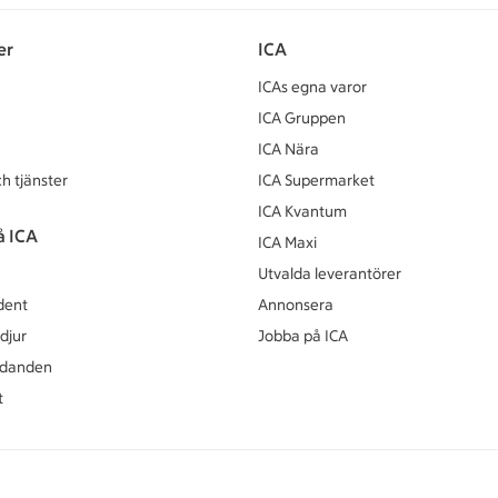
er
ICA
ICAs egna varor
ICA Gruppen
ICA Nära
h tjänster
ICA Supermarket
ICA Kvantum
å ICA
ICA Maxi
Utvalda leverantörer
dent
Annonsera
djur
Jobba på ICA
udanden
t