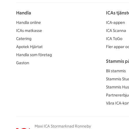
Handla
ICAs tjänst
Handla online
ICA-appen
ICAs matkasse
ICA Scanna
Catering
ICA ToGo
Apotek Hjärtat
Fler appar oc
Handla som företag
Stammis p
Gaston
Bli stammis
Stammis Stu
Stammis Hus
Partnererbj
Våra ICA-kor
Maxi ICA Stormarknad Ronneby