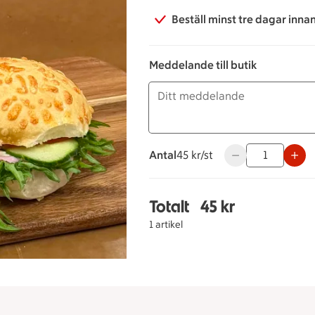
Beställ minst tre dagar inna
Meddelande till butik
Antal
45 kronor styck
45 kr/st
Använd knapparna 
Totalt
45 kr
Totalt 1 stycken Fruko
1 artikel