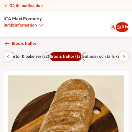
Gå till butikssidan
Valnötsbröd | Catering ICA Maxi Ronneby
ICA Maxi Ronneby
Butiksinformation
0 kr
Bröd & frallor
or (5)
Tårtor & bakelser (32)
Bröd & frallor (13)
Sallader och tallrikar (7)
Fö