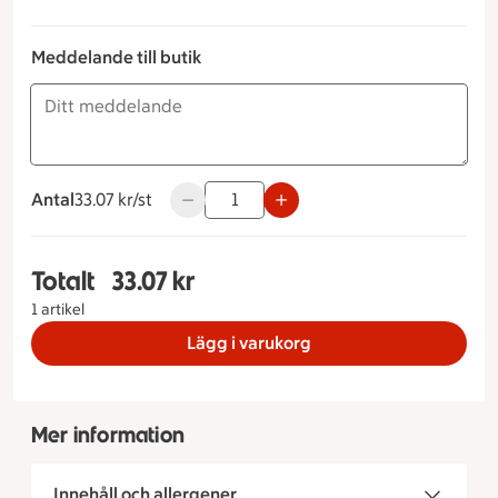
Meddelande till butik
Antal
33.07 kronor styck
33.07 kr/st
Använd knapparna för att minska eller ök
Totalt
33.07 kr
Totalt 1 stycken Valnötsbröd, 33.07 kronor
1 artikel
Lägg i varukorg
Mer information
Innehåll och allergener